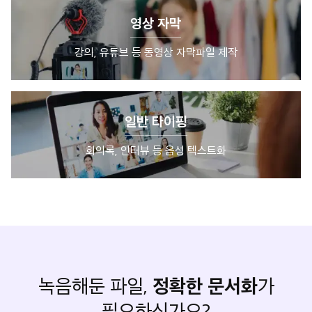
영상 자막
강의, 유튜브 등 동영상 자막파일 제작
일반 타이핑
회의록, 인터뷰 등 음성 텍스트화
정확한 문서화
녹음해둔 파일,
가
일반 타이핑 신청 연결
필요하신가요?